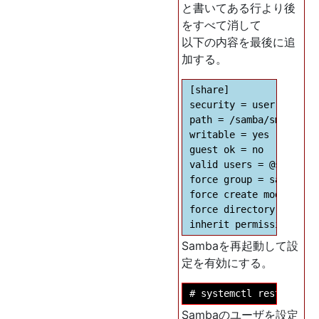
と書いてある行より後
をすべて消して
以下の内容を最後に追
加する。
[share]

security = user

path = /samba/smbshare

writable = yes

guest ok = no

valid users = @sambasha
force group = sambashar
force create mode = 770
force directory mode = 
Sambaを再起動して設
定を有効にする。
Sambaのユーザを設定