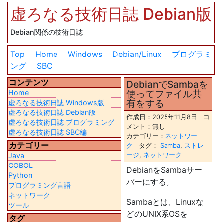
虚ろなる技術日誌 Debian版
Debian関係の技術日誌
Top
Home
Windows
Debian/Linux
プログラミ
ング
SBC
コンテンツ
DebianでSambaを
使ってファイル共
Home
有をする
虚ろなる技術日誌 Windows版
虚ろなる技術日誌 Debian版
作成日：2025年11月8日 コ
虚ろなる技術日誌 プログラミング
メント：無し
虚ろなる技術日誌 SBC編
カテゴリー：
ネットワー
カテゴリー
ク
タグ：
Samba
,
ストレ
Java
ージ
,
ネットワーク
COBOL
DebianをSambaサー
Python
バーにする。
プログラミング言語
ネットワーク
Sambaとは、Linuxな
ツール
どのUNIX系OSを
タグ