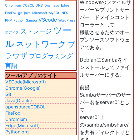
Windowsのファイルサ
Chromium
COBOL
DNS
Dnsmasq
Edge
ーバーやプリントサー
FireFox
git
java
Microsoft
MySQL
NFS
バー、ドメインコント
VScode
PHP
Python
Samba
WordPress
ローラーとして
ツー
ストレージ
機能させるためのオー
エディタ
プンソースソフトウェ
ル
ネットワーク
ブ
アである。
ラウザ
プログラミング
DebianにSambaをイ
言語
ンストールしてファイ
ルサーバーにする。
ツール/アプリのサイト
VSCode(Microsoft)
前提
Chrome(Google)
Git
Sambaサーバーのサー
Java(Oracle)
バー名をserver01とし
opensourceCOBOL
て
FireFox
server01上
Chromium
の/samba/smbshare/
Edge(Microsoft)
Python.org
を共有ディレクトリと
する。