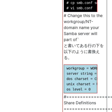
# cp smb.conf smb.conf.
# Change this to the
workgroup/NT-
domain name your
Samba server will
part of`
と書いてある行の下を
以下のように書換え
る。
workgroup = WORKGROUP01
server string = %h serv
dos charset = CP932

unix charset = UTF-8

#================
Share Definitions
=================